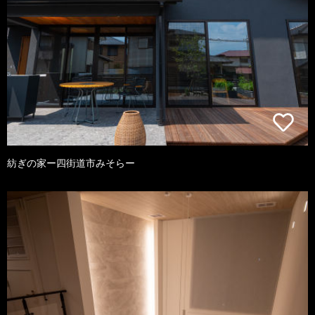
紡ぎの家ー四街道市みそらー