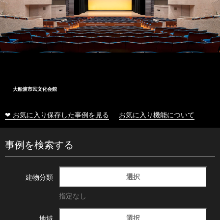
大船渡市民文化会館
❤ お気に入り保存した事例を見る
お気に入り機能について
事例を検索する
選択
建物分類
指定なし
選択
地域