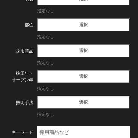
指定なし
選択
部位
指定なし
選択
採用商品
指定なし
竣工年・
選択
オープン年
指定なし
選択
照明手法
指定なし
キーワード