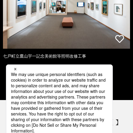
七戸町立鷹山宇一記念美術館等照明改修工事
1
2
3
4
5
パナソニックの電気設備 SNSアカウント