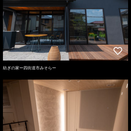
紡ぎの家ー四街道市みそらー