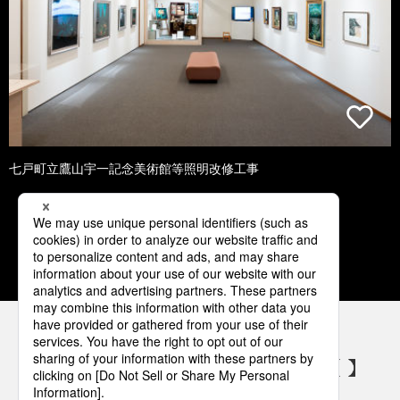
七戸町立鷹山宇一記念美術館等照明改修工事
1
2
3
4
5
パナソニックの電気設備 SNSアカウント