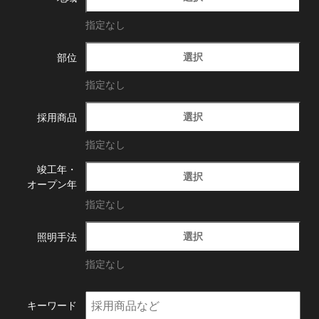
指定なし
選択
部位
指定なし
選択
採用商品
指定なし
竣工年・
選択
オープン年
指定なし
選択
照明手法
指定なし
キーワード