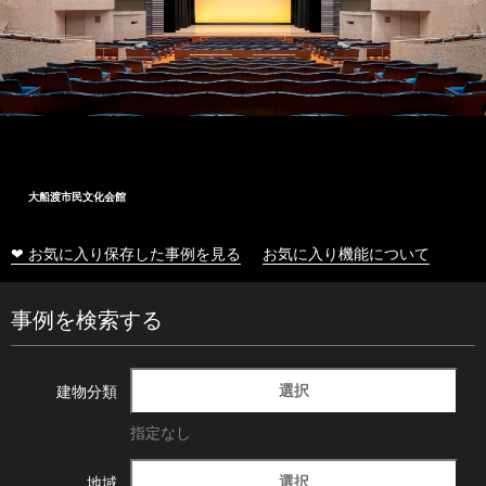
大船渡市民文化会館
❤ お気に入り保存した事例を見る
お気に入り機能について
事例を検索する
選択
建物分類
指定なし
選択
地域