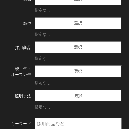
指定なし
選択
部位
指定なし
選択
採用商品
指定なし
竣工年・
選択
オープン年
指定なし
選択
照明手法
指定なし
キーワード