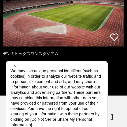
デンカビッグスワンスタジアム
1
2
3
4
5
パナソニックの電気設備 SNSアカウント