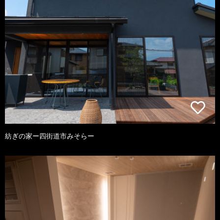
紡ぎの家ー四街道市みそらー