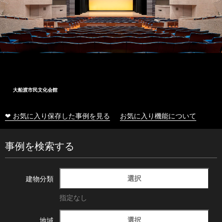
大船渡市民文化会館
❤ お気に入り保存した事例を見る
お気に入り機能について
事例を検索する
選択
建物分類
指定なし
選択
地域