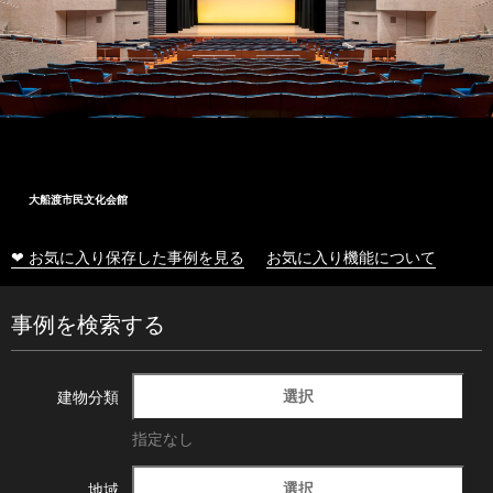
大船渡市民文化会館
❤ お気に入り保存した事例を見る
お気に入り機能について
事例を検索する
選択
建物分類
指定なし
選択
地域