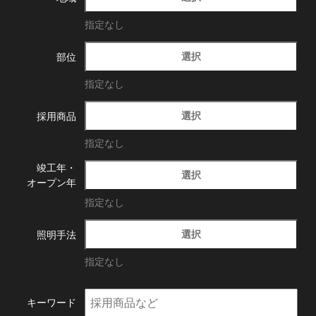
指定なし
選択
部位
指定なし
選択
採用商品
指定なし
竣工年・
選択
オープン年
指定なし
選択
照明手法
指定なし
キーワード