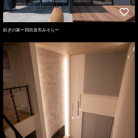
紡ぎの家ー四街道市みそらー