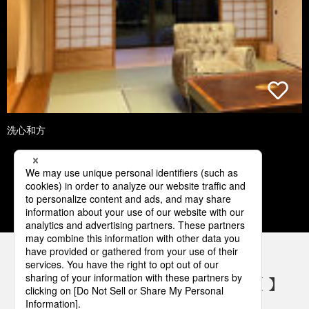
洗心和方
1
2
3
4
5
パナソニックの電気設備 SNSアカウント