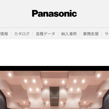
品情報
カタログ
各種データ
納入事例
業務支援
サ