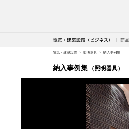
電気・建築設備（ビジネス）
商
電気・建築設備
照明器具
納入事例集
納入事例集
（照明器具）