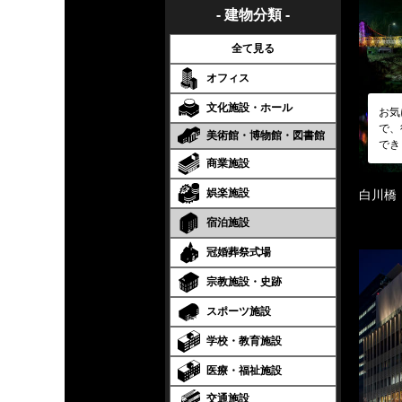
- 建物分類 -
全て見る
オフィス
文化施設・ホール
お気
で、
美術館・博物館・図書館
でき
商業施設
娯楽施設
白川橋
宿泊施設
冠婚葬祭式場
宗教施設・史跡
スポーツ施設
学校・教育施設
医療・福祉施設
交通施設