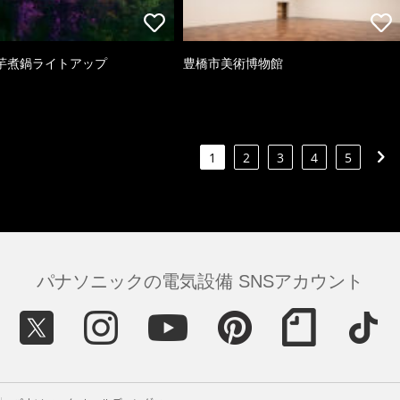
芋煮鍋ライトアップ
豊橋市美術博物館
1
2
3
4
5
パナソニックの電気設備 SNSアカウント