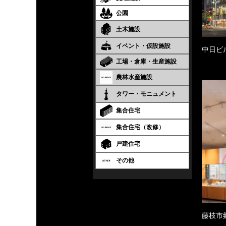
公園
土木施設
イベント・仮設施設
中日ビ
工場・倉庫・生産施設
農林水産施設
タワー・モニュメント
集合住宅
集合住宅（改修）
戸建住宅
その他
藤枝市