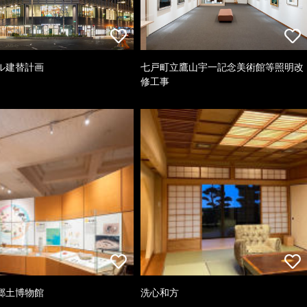
ル建替計画
七戸町立鷹山宇一記念美術館等照明改
修工事
郷土博物館
洗心和方