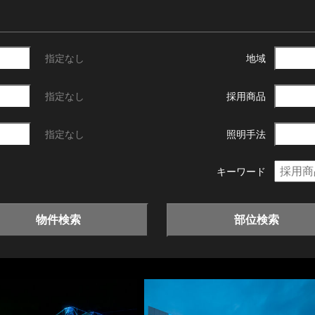
指定なし
地域
指定なし
採用商品
指定なし
照明手法
キーワード
物件検索
部位検索