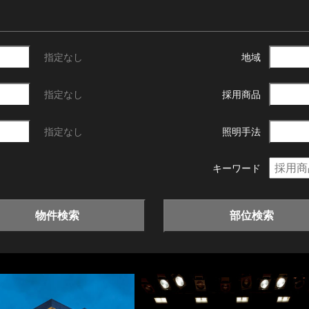
指定なし
地域
指定なし
採用商品
指定なし
照明手法
キーワード
物件検索
部位検索