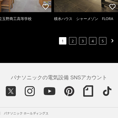
立玉野商工高等学校
積水ハウス シャーメゾン FLORA
1
2
3
4
5
パナソニックの電気設備 SNSアカウント
パナソニック ホールディングス