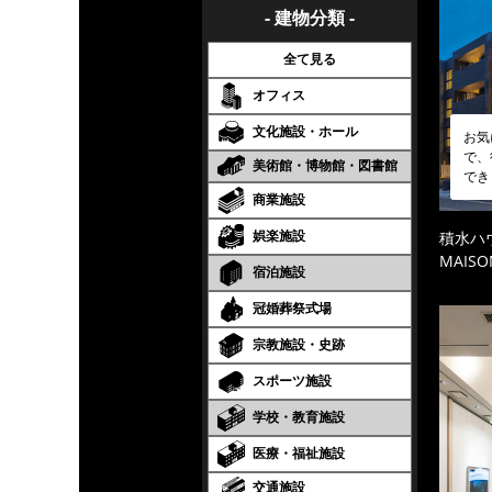
- 建物分類 -
全て見る
オフィス
文化施設・ホール
お気
で、
美術館・博物館・図書館
でき
商業施設
娯楽施設
積水ハ
MAISO
宿泊施設
冠婚葬祭式場
宗教施設・史跡
スポーツ施設
学校・教育施設
医療・福祉施設
交通施設