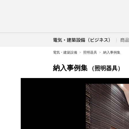
電気・建築設備（ビジネス）
商
電気・建築設備
照明器具
納入事例集
納入事例集
（照明器具）