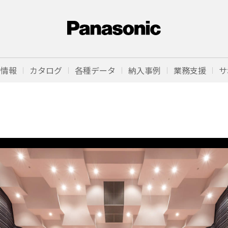
品情報
カタログ
各種データ
納入事例
業務支援
サ