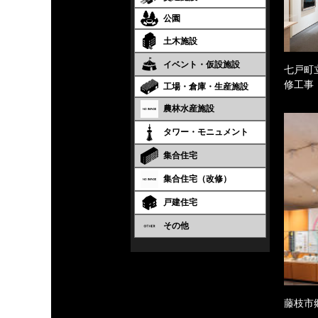
公園
土木施設
イベント・仮設施設
七戸町
修工事
工場・倉庫・生産施設
農林水産施設
タワー・モニュメント
集合住宅
集合住宅（改修）
戸建住宅
その他
藤枝市