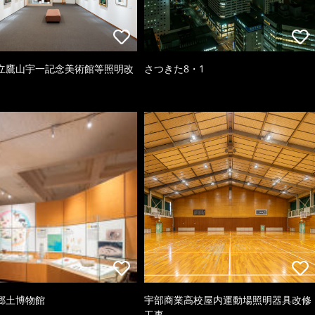
立鷹山宇一記念美術館等照明改
さつきた8・1
郷土博物館
宇部商業高校屋内運動場照明器具改修
工事