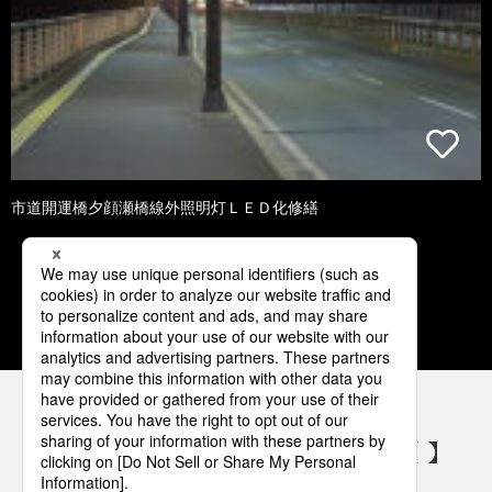
市道開運橋夕顔瀬橋線外照明灯ＬＥＤ化修繕
1
2
3
4
5
パナソニックの電気設備 SNSアカウント