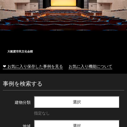
大船渡市民文化会館
❤ お気に入り保存した事例を見る
お気に入り機能について
事例を検索する
選択
建物分類
指定なし
選択
地域