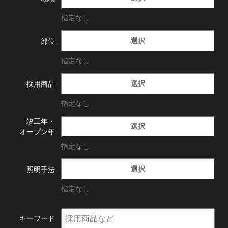
指定なし
選択
部位
指定なし
選択
採用商品
指定なし
竣工年・
選択
オープン年
指定なし
選択
照明手法
指定なし
キーワード