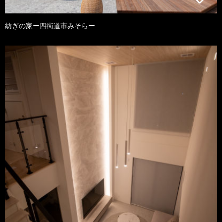
紡ぎの家ー四街道市みそらー