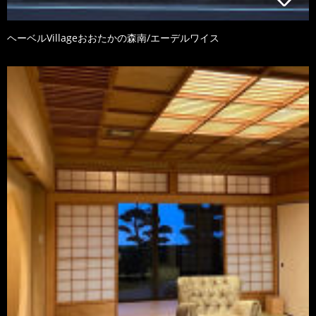
ヘーベルVillageおおたかの森南/エーデルワイス