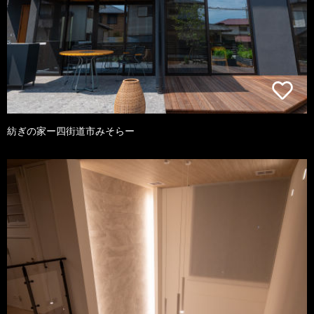
紡ぎの家ー四街道市みそらー