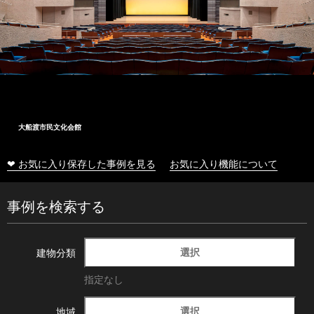
大船渡市民文化会館
❤ お気に入り保存した事例を見る
お気に入り機能について
事例を検索する
選択
建物分類
指定なし
選択
地域