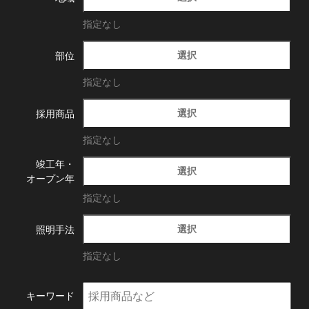
指定なし
選択
部位
指定なし
選択
採用商品
指定なし
竣工年・
選択
オープン年
指定なし
選択
照明手法
指定なし
キーワード