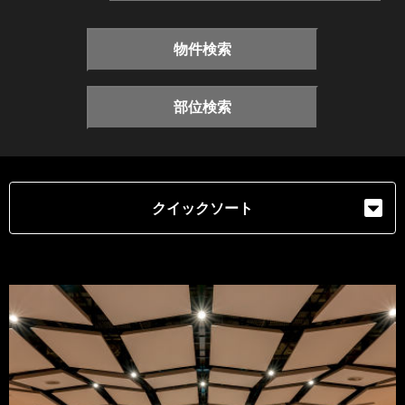
物件検索
部位検索
クイックソート