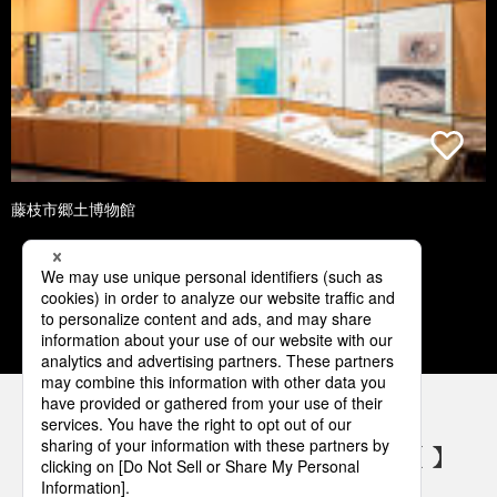
藤枝市郷土博物館
1
2
3
4
5
パナソニックの電気設備 SNSアカウント