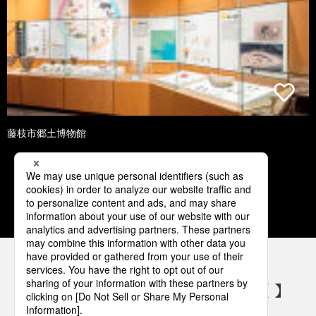
藤枝市郷土博物館
1
2
3
4
5
パナソニックの電気設備 SNSアカウント