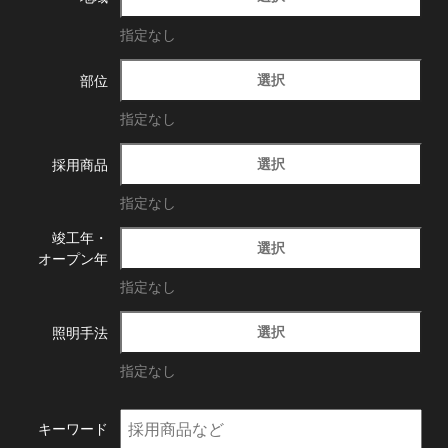
指定なし
選択
部位
指定なし
選択
採用商品
指定なし
竣工年・
選択
オープン年
指定なし
選択
照明手法
指定なし
キーワード