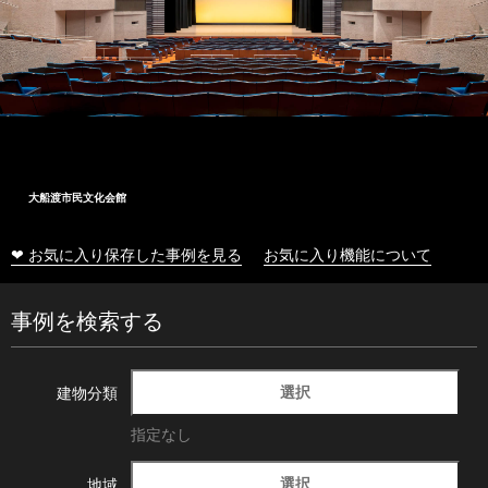
大船渡市民文化会館
❤ お気に入り保存した事例を見る
お気に入り機能について
事例を検索する
選択
建物分類
指定なし
選択
地域