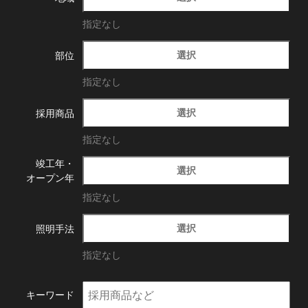
指定なし
選択
部位
指定なし
選択
採用商品
指定なし
竣工年・
選択
オープン年
指定なし
選択
照明手法
指定なし
キーワード