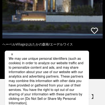
ヘーベルVillageおおたかの森南/エーデルワイス
1
2
3
4
5
パナソニックの電気設備 SNSアカウント