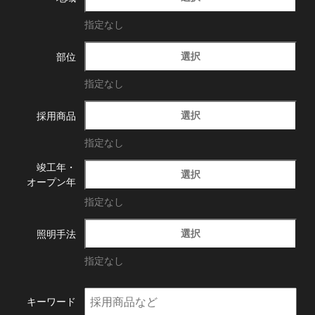
指定なし
選択
部位
指定なし
選択
採用商品
指定なし
竣工年・
選択
オープン年
指定なし
選択
照明手法
指定なし
キーワード