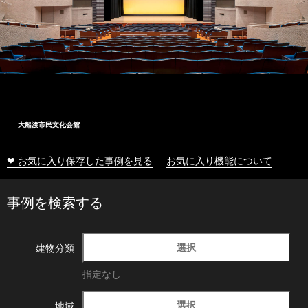
大船渡市民文化会館
❤ お気に入り保存した事例を見る
お気に入り機能について
事例を検索する
選択
建物分類
指定なし
選択
地域