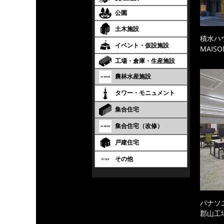
公園
土木施設
積水ハ
イベント・仮設施設
MAISO
工場・倉庫・生産施設
農林水産施設
タワー・モニュメント
集合住宅
集合住宅（改修）
戸建住宅
その他
パナソ
郡山工