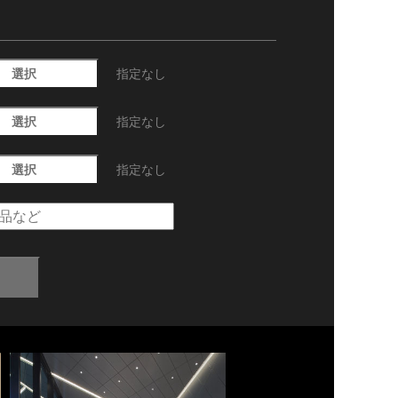
選択
指定なし
選択
指定なし
選択
指定なし