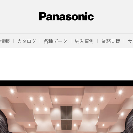
品情報
カタログ
各種データ
納入事例
業務支援
サ