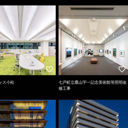
ャス小松
七戸町立鷹山宇一記念美術館等照明改
修工事