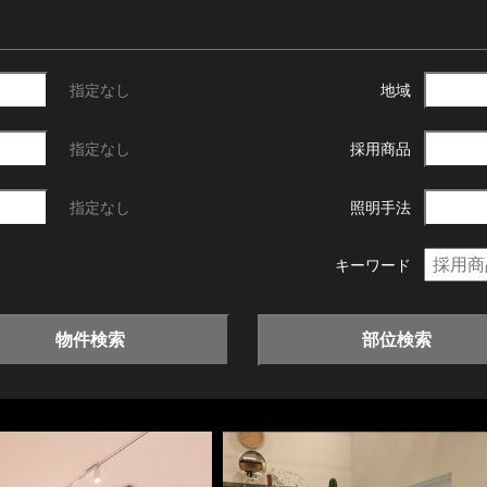
指定なし
地域
指定なし
採用商品
指定なし
照明手法
キーワード
物件検索
部位検索