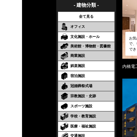
- 建物分類 -
全て見る
オフィス
文化施設・ホール
お気
で、
美術館・博物館・図書館
でき
商業施設
娯楽施設
内橋電
宿泊施設
冠婚葬祭式場
宗教施設・史跡
スポーツ施設
学校・教育施設
医療・福祉施設
交通施設