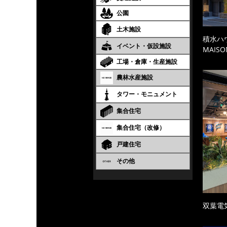
公園
土木施設
積水ハ
イベント・仮設施設
MAISO
工場・倉庫・生産施設
農林水産施設
タワー・モニュメント
集合住宅
集合住宅（改修）
戸建住宅
その他
双葉電