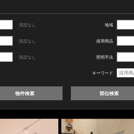
指定なし
地域
指定なし
採用商品
指定なし
照明手法
キーワード
物件検索
部位検索