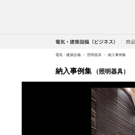
電気・建築設備（ビジネス）
商
電気・建築設備
照明器具
納入事例集
納入事例集
（照明器具）