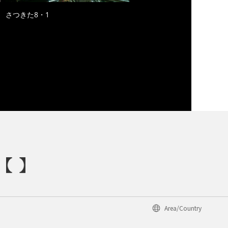
さつきた8・1
Area/Country