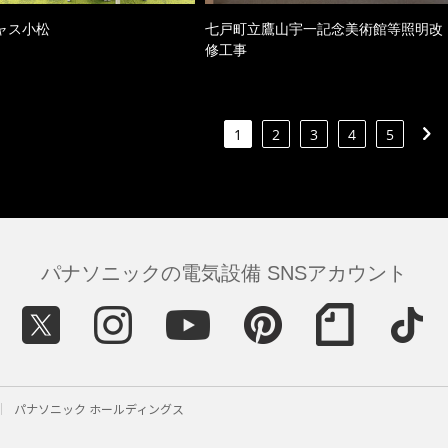
ャス小松
七戸町立鷹山宇一記念美術館等照明改
修工事
1
2
3
4
5
パナソニックの電気設備 SNSアカウント
パナソニック ホールディングス