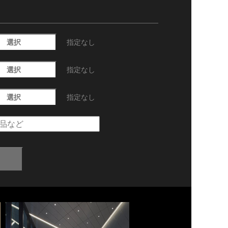
選択
指定なし
選択
指定なし
選択
指定なし