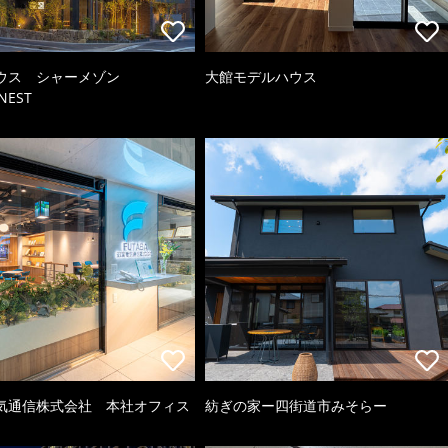
ウス シャーメゾン
大館モデルハウス
NEST
気通信株式会社 本社オフィス
紡ぎの家ー四街道市みそらー