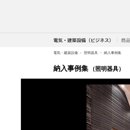
電気・建築設備（ビジネス）
商
電気・建築設備
照明器具
納入事例集
納入事例集
（照明器具）