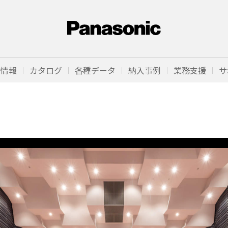
品情報
カタログ
各種データ
納入事例
業務支援
サ