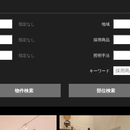
指定なし
地域
指定なし
採用商品
指定なし
照明手法
キーワード
物件検索
部位検索