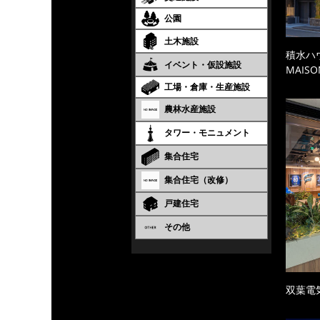
公園
土木施設
積水ハ
イベント・仮設施設
MAISO
工場・倉庫・生産施設
農林水産施設
タワー・モニュメント
集合住宅
集合住宅（改修）
戸建住宅
その他
双葉電