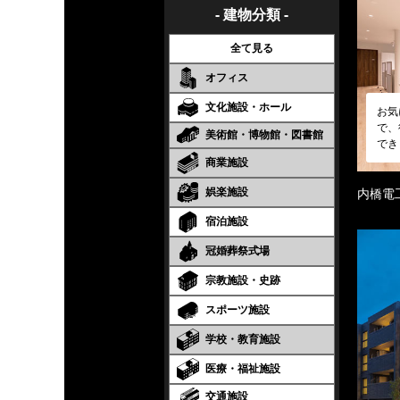
- 建物分類 -
全て見る
オフィス
文化施設・ホール
お気
で、
美術館・博物館・図書館
でき
商業施設
娯楽施設
内橋電
宿泊施設
冠婚葬祭式場
宗教施設・史跡
スポーツ施設
学校・教育施設
医療・福祉施設
交通施設