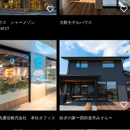
ウス シャーメゾン
大館モデルハウス
NEST
気通信株式会社 本社オフィス
紡ぎの家ー四街道市みそらー