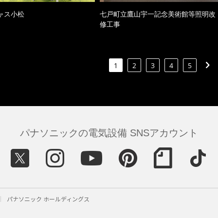
ャス小松
七戸町立鷹山宇一記念美術館等照明改
修工事
1
2
3
4
5
パナソニックの電気設備 SNSアカウント
パナソニック ホールディングス