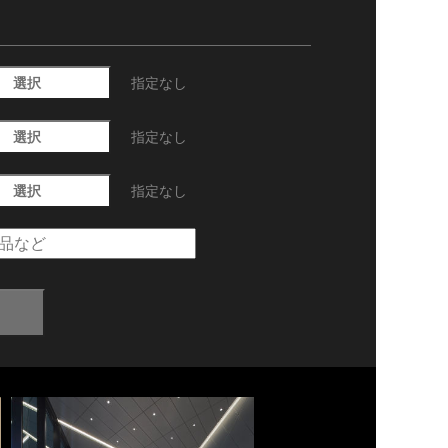
選択
指定なし
選択
指定なし
選択
指定なし