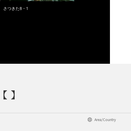
さつきた8・1
Area/Country