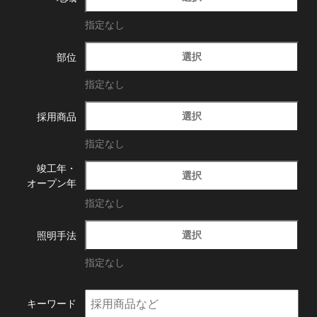
指定なし
選択
部位
指定なし
選択
採用商品
指定なし
竣工年・
選択
オープン年
指定なし
選択
照明手法
指定なし
キーワード