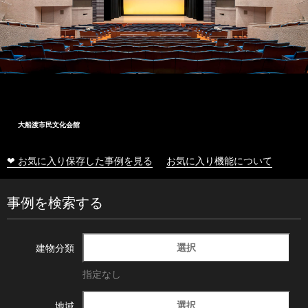
大船渡市民文化会館
❤ お気に入り保存した事例を見る
お気に入り機能について
事例を検索する
選択
建物分類
指定なし
選択
地域