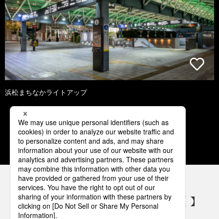
浜松まちなかライトアップ
1
2
3
4
5
パナソニックの電気設備 SNSアカウント