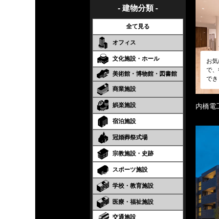
- 建物分類 -
全て見る
オフィス
文化施設・ホール
お気
で、
美術館・博物館・図書館
でき
商業施設
娯楽施設
内橋電
宿泊施設
冠婚葬祭式場
宗教施設・史跡
スポーツ施設
学校・教育施設
医療・福祉施設
交通施設