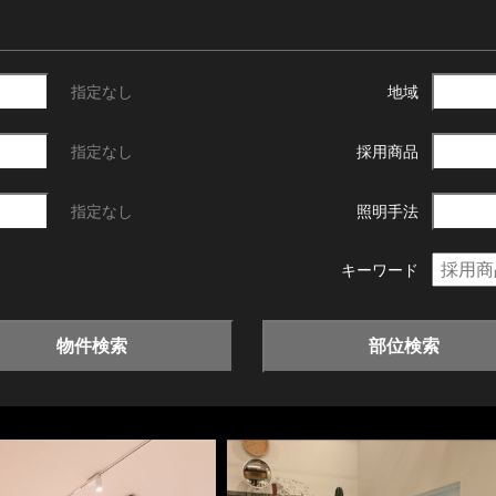
指定なし
地域
指定なし
採用商品
指定なし
照明手法
キーワード
物件検索
部位検索