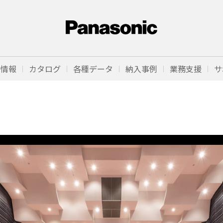
品情報
カタログ
各種データ
納入事例
業務支援
サ