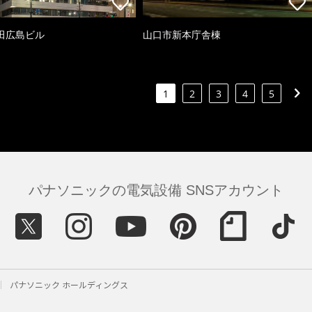
田広島ビル
山口市新本庁舎棟
1
2
3
4
5
パナソニックの電気設備 SNSアカウント
パナソニック ホールディングス