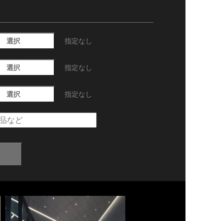
選択
指定なし
選択
指定なし
選択
指定なし