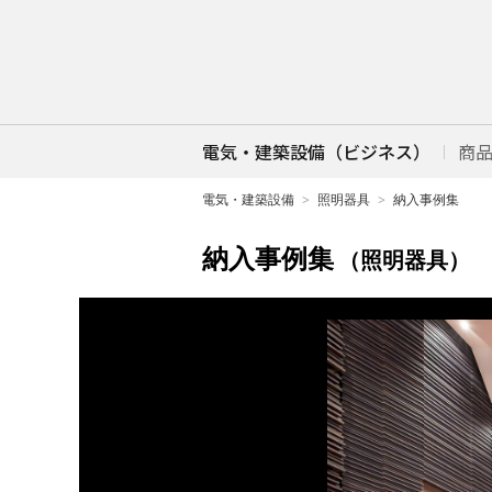
電気・建築設備（ビジネス）
商
電気・建築設備
照明器具
納入事例集
納入事例集
（照明器具）