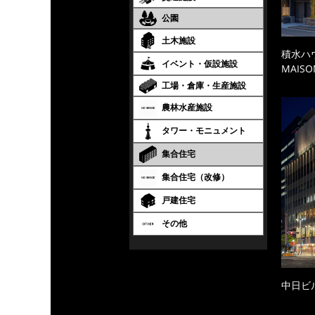
公園
土木施設
積水ハ
イベント・仮設施設
MAISO
工場・倉庫・生産施設
農林水産施設
タワー・モニュメント
集合住宅
集合住宅（改修）
戸建住宅
その他
中日ビ