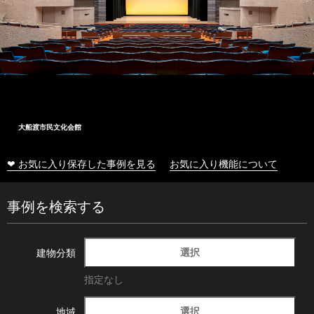
大船渡市民文化会館
❤ お気に入り保存した事例を見る
お気に入り機能について
事例を検索する
選択
建物分類
指定なし
選択
地域