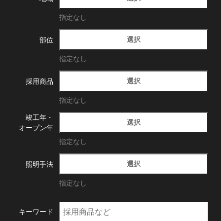
指定なし
選択
部位
指定なし
選択
採用商品
指定なし
竣工年・
選択
オープン年
指定なし
選択
照明手法
指定なし
キーワード