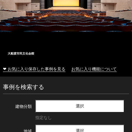
大船渡市民文化会館
❤ お気に入り保存した事例を見る
お気に入り機能について
事例を検索する
選択
建物分類
指定なし
選択
地域