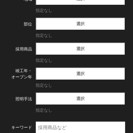
指定なし
選択
部位
指定なし
選択
採用商品
指定なし
竣工年・
選択
オープン年
指定なし
選択
照明手法
指定なし
キーワード