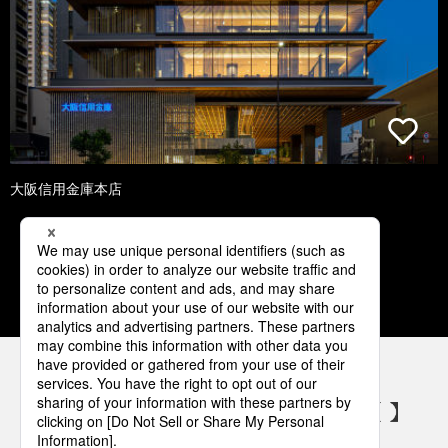
大阪信用金庫本店
1
2
3
4
5
パナソニックの電気設備 SNSアカウント