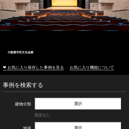
大船渡市民文化会館
❤ お気に入り保存した事例を見る
お気に入り機能について
事例を検索する
選択
建物分類
指定なし
選択
地域