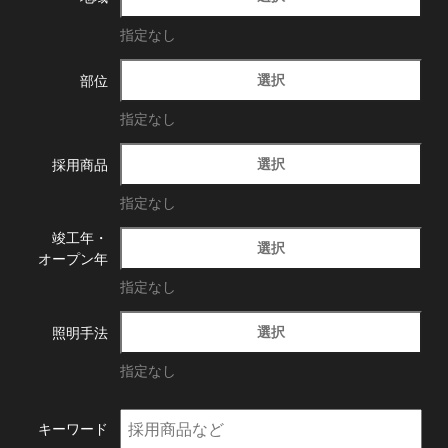
指定なし
選択
部位
指定なし
選択
採用商品
指定なし
竣工年・
選択
オープン年
指定なし
選択
照明手法
指定なし
キーワード