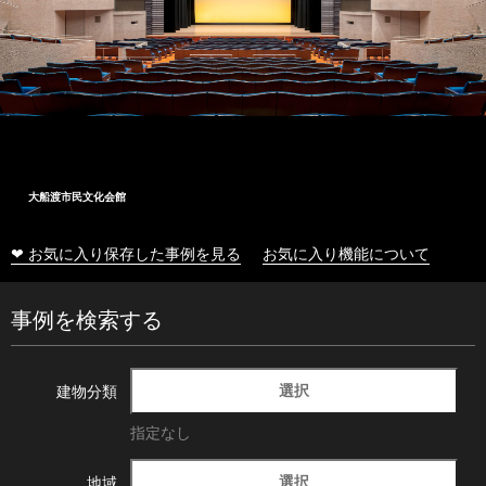
大船渡市民文化会館
❤ お気に入り保存した事例を見る
お気に入り機能について
事例を検索する
選択
建物分類
指定なし
選択
地域