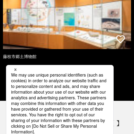
藤枝市郷土博物館
1
2
3
4
5
パナソニックの電気設備 SNSアカウント