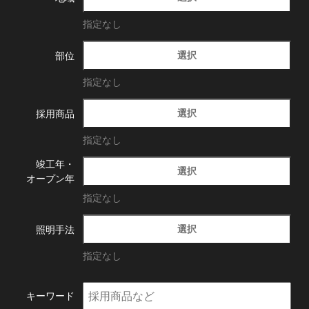
指定なし
選択
部位
指定なし
選択
採用商品
指定なし
竣工年・
選択
オープン年
指定なし
選択
照明手法
指定なし
キーワード