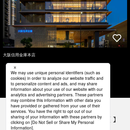
大阪信用金庫本店
1
2
3
4
5
パナソニックの電気設備 SNSアカウント