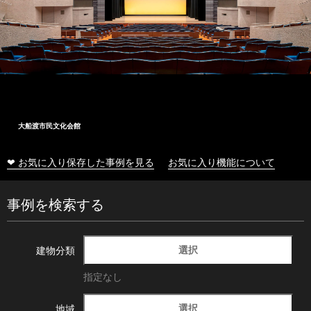
大船渡市民文化会館
❤ お気に入り保存した事例を見る
お気に入り機能について
事例を検索する
選択
建物分類
指定なし
選択
地域