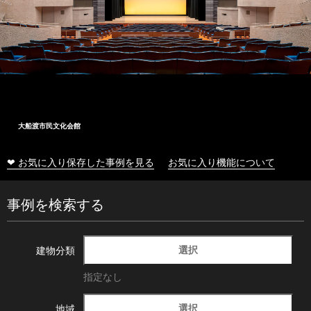
大船渡市民文化会館
❤ お気に入り保存した事例を見る
お気に入り機能について
事例を検索する
選択
建物分類
指定なし
選択
地域