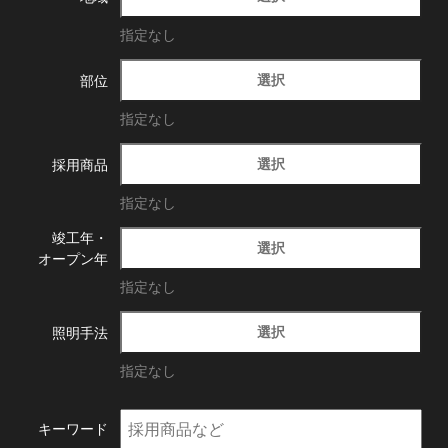
指定なし
選択
部位
指定なし
選択
採用商品
指定なし
竣工年・
選択
オープン年
指定なし
選択
照明手法
指定なし
キーワード