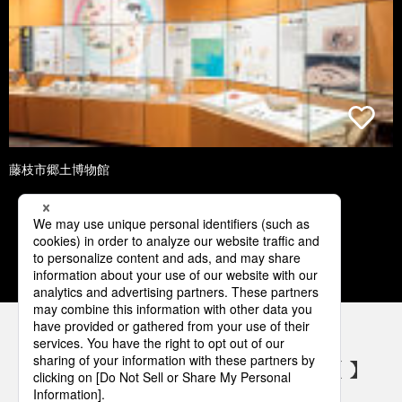
藤枝市郷土博物館
1
2
3
4
5
パナソニックの電気設備 SNSアカウント