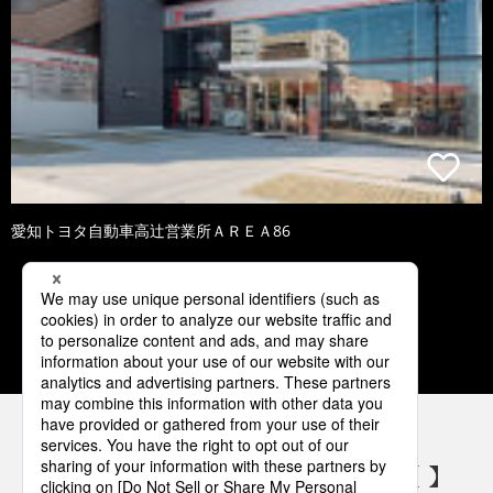
愛知トヨタ自動車高辻営業所ＡＲＥＡ86
5
6
7
8
9
パナソニックの電気設備 SNSアカウント