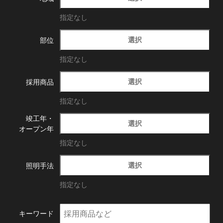
指定なし
選択
部位
指定なし
選択
採用商品
指定なし
竣工年・
選択
オープン年
指定なし
選択
照明手法
指定なし
キーワード