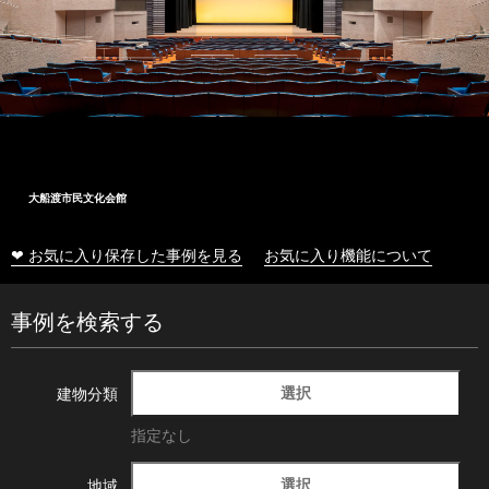
大船渡市民文化会館
❤ お気に入り保存した事例を見る
お気に入り機能について
事例を検索する
選択
建物分類
指定なし
選択
地域