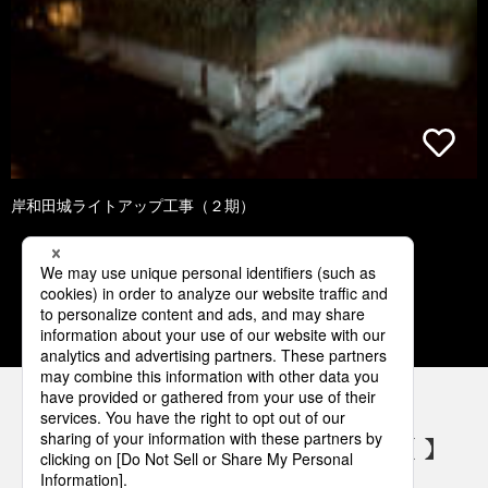
岸和田城ライトアップ工事（２期）
1
2
3
4
5
パナソニックの電気設備 SNSアカウント