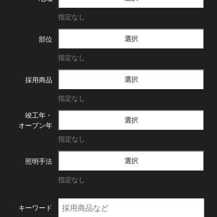
指定なし
選択
部位
指定なし
選択
採用商品
指定なし
竣工年・
選択
オープン年
指定なし
選択
照明手法
指定なし
キーワード