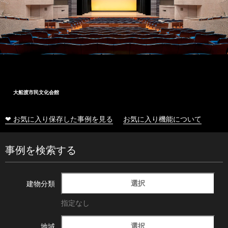
大船渡市民文化会館
❤ お気に入り保存した事例を見る
お気に入り機能について
事例を検索する
選択
建物分類
指定なし
選択
地域