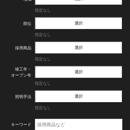
指定なし
選択
部位
指定なし
選択
採用商品
指定なし
竣工年・
選択
オープン年
指定なし
選択
照明手法
指定なし
キーワード