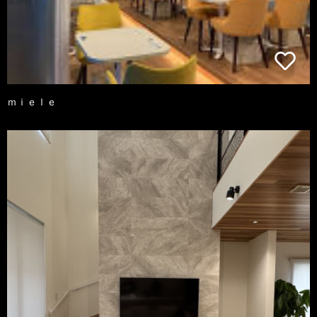
ｍｉｅｌｅ