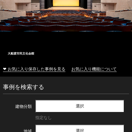
大船渡市民文化会館
❤ お気に入り保存した事例を見る
お気に入り機能について
事例を検索する
選択
建物分類
指定なし
選択
地域