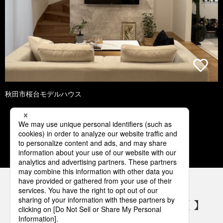
秋田市桜台モデルハウス
1
2
3
4
5
パナソニックの電気設備 SNSアカウント