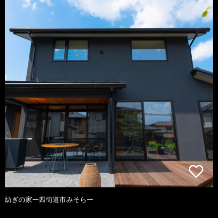
紡ぎの家ー四街道市みそらー