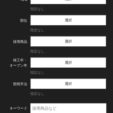
指定なし
選択
部位
指定なし
選択
採用商品
指定なし
竣工年・
選択
オープン年
指定なし
選択
照明手法
指定なし
キーワード