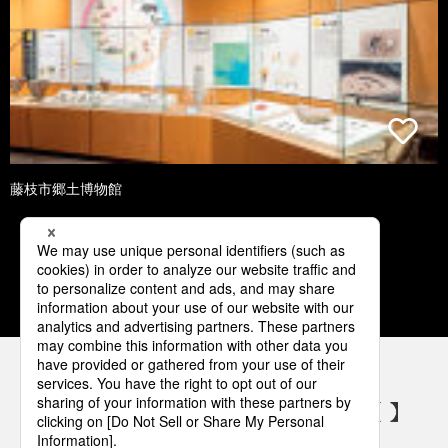
藤枝市郷土博物館
1
2
3
4
5
パナソニックの電気設備 SNSアカウント