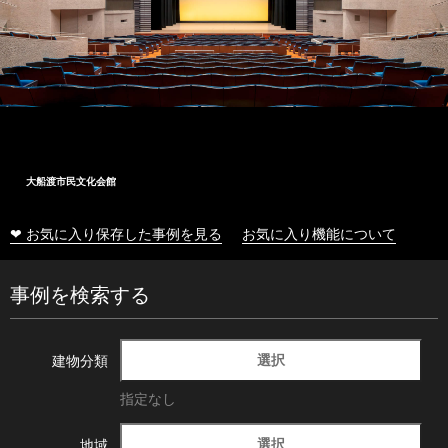
大船渡市民文化会館
❤ お気に入り保存した事例を見る
お気に入り機能について
事例を検索する
選択
建物分類
指定なし
選択
地域