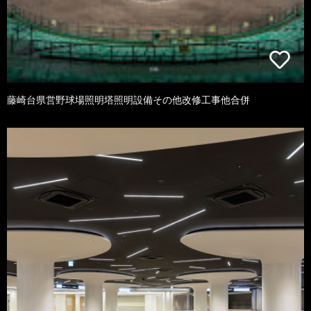
藤崎台県営野球場照明塔照明設備その他改修工事他合併