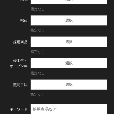
指定なし
選択
部位
指定なし
選択
採用商品
指定なし
竣工年・
選択
オープン年
指定なし
選択
照明手法
指定なし
キーワード