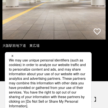
大阪駅前地下道 東広場
1
2
3
4
5
パナソニックの電気設備 SNSアカウント