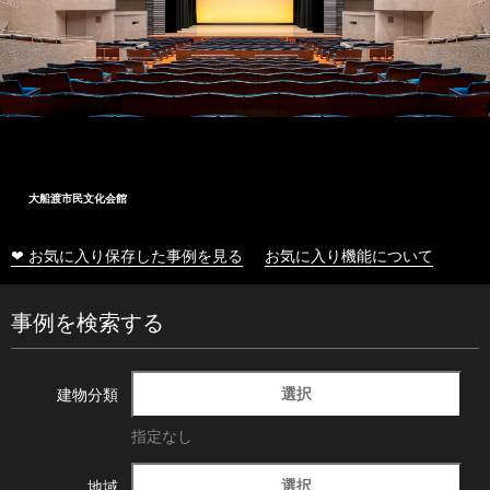
大船渡市民文化会館
❤ お気に入り保存した事例を見る
お気に入り機能について
事例を検索する
選択
建物分類
指定なし
選択
地域