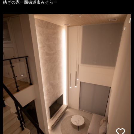
紡ぎの家ー四街道市みそらー