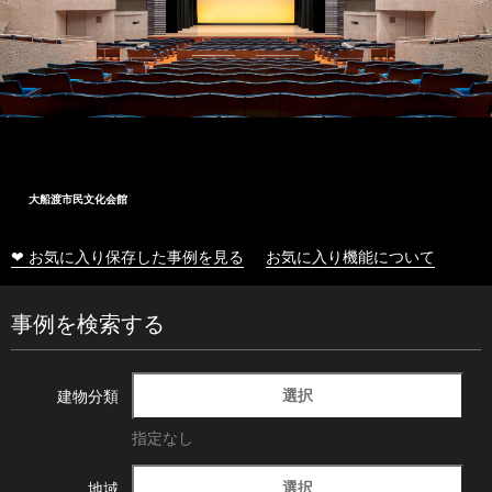
大船渡市民文化会館
❤ お気に入り保存した事例を見る
お気に入り機能について
事例を検索する
選択
建物分類
指定なし
選択
地域