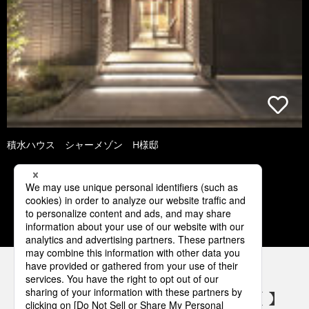
積水ハウス シャーメゾン H様邸
1
2
3
4
5
パナソニックの電気設備 SNSアカウント