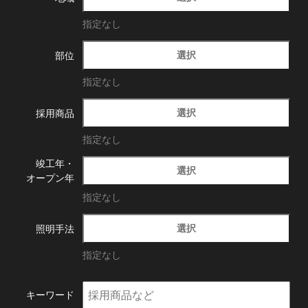
指定なし
選択
部位
指定なし
選択
採用商品
指定なし
竣工年・
選択
オープン年
指定なし
選択
照明手法
指定なし
キーワード