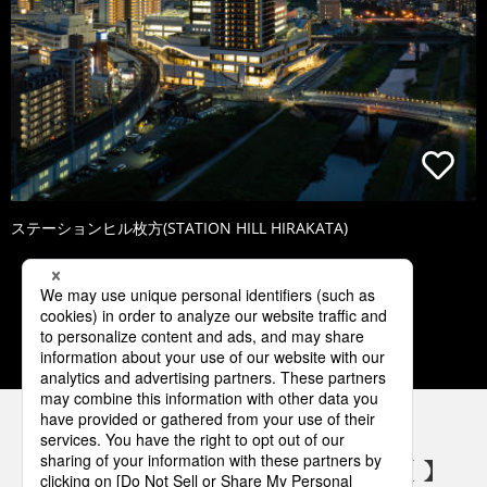
ステーションヒル枚方(STATION HILL HIRAKATA)
1
2
3
4
5
パナソニックの電気設備 SNSアカウント