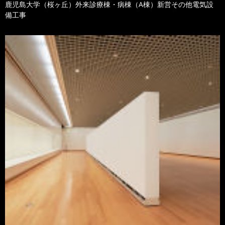
鹿児島大学（桜ヶ丘）外来診療棟・病棟（A棟）新営その他電気設
備工事