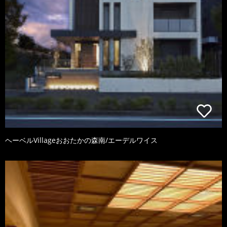
ヘーベルVillageおおたかの森南/エーデルワイス