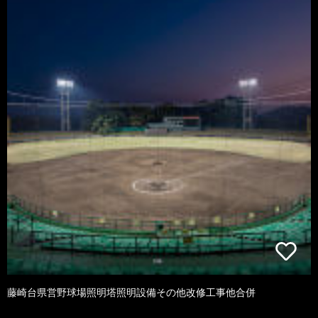
藤崎台県営野球場照明塔照明設備その他改修工事他合併