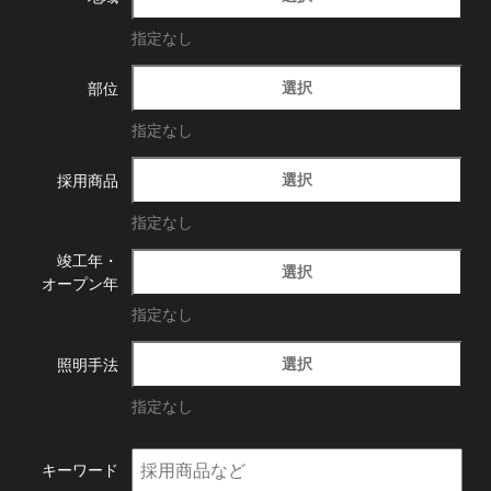
指定なし
選択
部位
指定なし
選択
採用商品
指定なし
竣工年・
選択
オープン年
指定なし
選択
照明手法
指定なし
キーワード