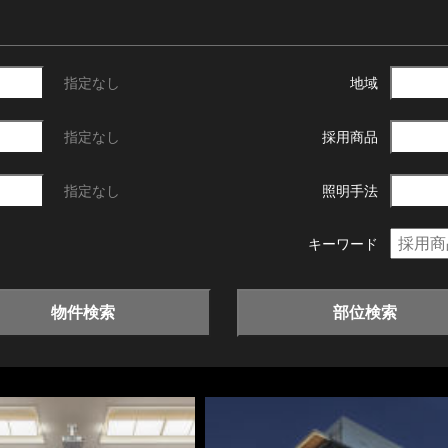
指定なし
地域
指定なし
採用商品
指定なし
照明手法
キーワード
物件検索
部位検索