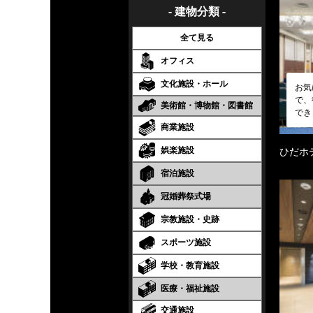
- 建物分類 -
全て見る
オフィス
文化施設・ホール
お気
で、
美術館・博物館・図書館
でき
商業施設
娯楽施設
ひだホ
宿泊施設
冠婚葬祭式場
宗教施設・史跡
スポーツ施設
学校・教育施設
医療・福祉施設
交通施設