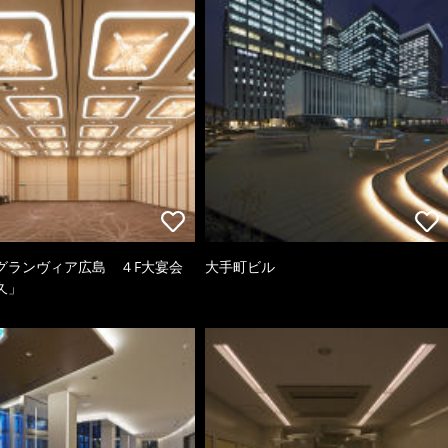
グランヴィア広島 ４F大宴会
大手町ビル
久」