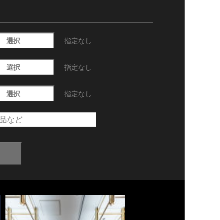
選択
指定なし
選択
指定なし
選択
指定なし