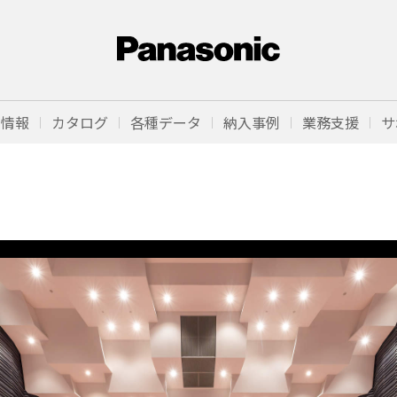
品情報
カタログ
各種データ
納入事例
業務支援
サ