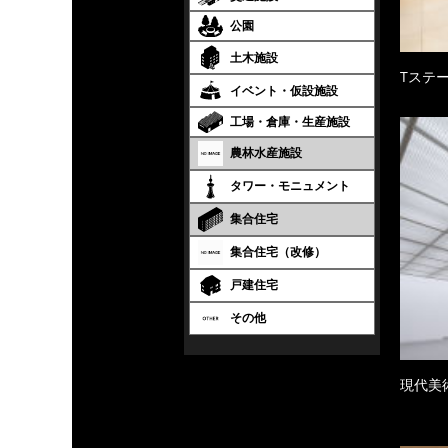
公園
土木施設
Tステ
イベント・仮設施設
工場・倉庫・生産施設
農林水産施設
タワー・モニュメント
集合住宅
集合住宅（改修）
戸建住宅
その他
現代美