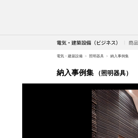
電気・建築設備（ビジネス）
商
電気・建築設備
照明器具
納入事例集
納入事例集
（照明器具）