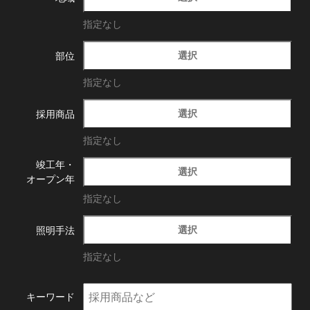
指定なし
選択
部位
指定なし
選択
採用商品
指定なし
竣工年・
選択
オープン年
指定なし
選択
照明手法
指定なし
キーワード