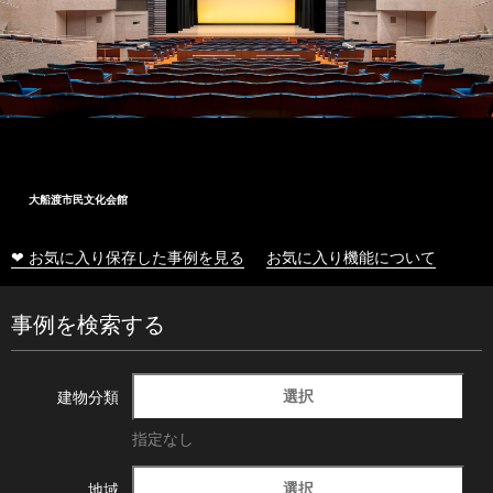
大船渡市民文化会館
❤ お気に入り保存した事例を見る
お気に入り機能について
事例を検索する
選択
建物分類
指定なし
選択
地域