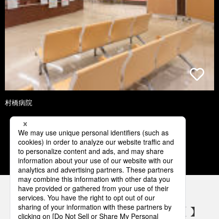
村橋病院
1
2
3
4
5
パナソニックの電気設備 SNSアカウント