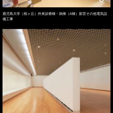
鹿児島大学（桜ヶ丘）外来診療棟・病棟（A棟）新営その他電気設
備工事