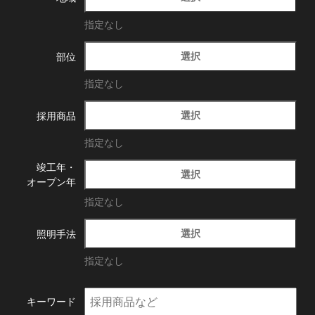
指定なし
選択
部位
指定なし
選択
採用商品
指定なし
竣工年・
選択
オープン年
指定なし
選択
照明手法
指定なし
キーワード