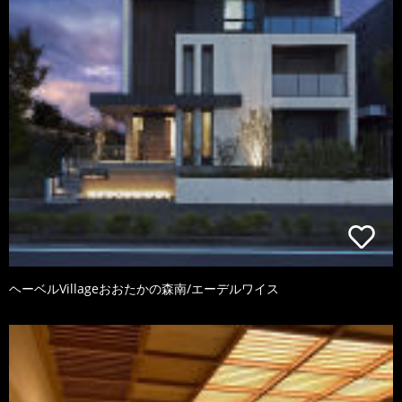
ヘーベルVillageおおたかの森南/エーデルワイス