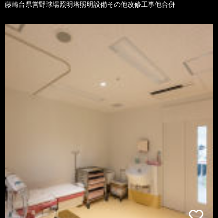
藤崎台県営野球場照明塔照明設備その他改修工事他合併