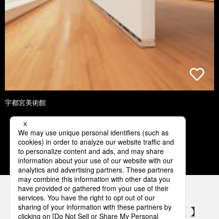
宇都宮美術館
1
2
3
4
5
パナソニックの電気設備 SNSアカウント