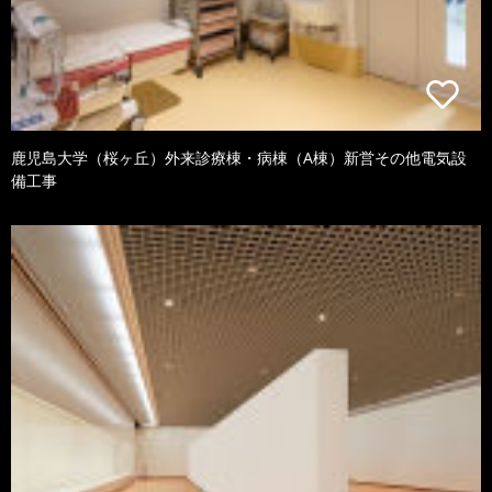
鹿児島大学（桜ヶ丘）外来診療棟・病棟（A棟）新営その他電気設
備工事