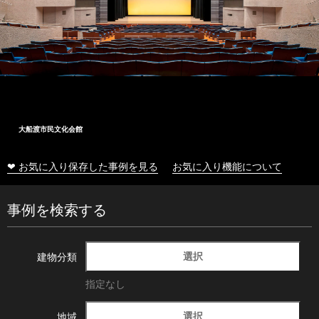
大船渡市民文化会館
❤ お気に入り保存した事例を見る
お気に入り機能について
事例を検索する
選択
建物分類
指定なし
選択
地域