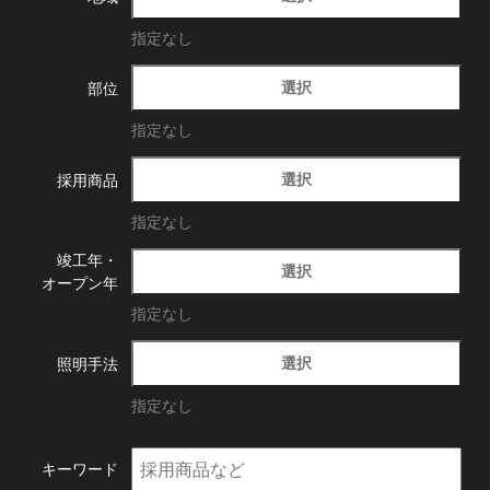
指定なし
選択
部位
指定なし
選択
採用商品
指定なし
竣工年・
選択
オープン年
指定なし
選択
照明手法
指定なし
キーワード