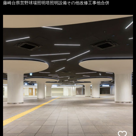
藤崎台県営野球場照明塔照明設備その他改修工事他合併