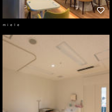
ｍｉｅｌｅ