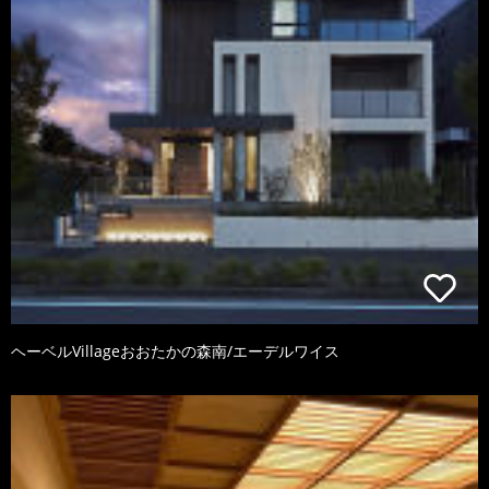
ヘーベルVillageおおたかの森南/エーデルワイス