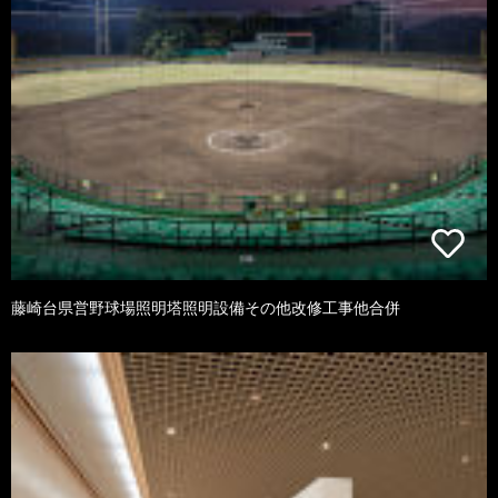
藤崎台県営野球場照明塔照明設備その他改修工事他合併