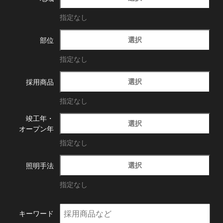
指定なし
選択
部位
指定なし
選択
採用商品
指定なし
竣工年・
選択
オープン年
指定なし
選択
照明手法
指定なし
キーワード