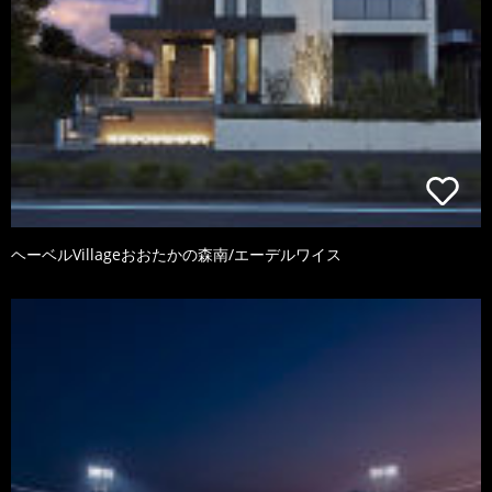
ヘーベルVillageおおたかの森南/エーデルワイス