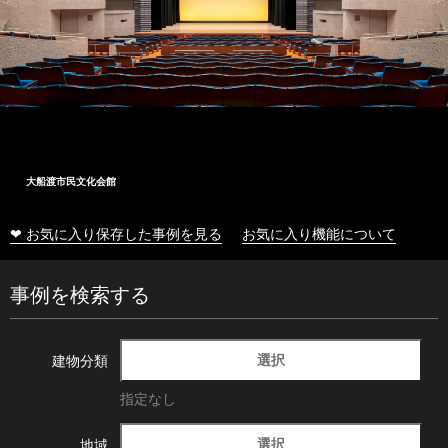
大船渡市民文化会館
❤ お気に入り保存した事例を見る
お気に入り機能について
事例を検索する
選択
建物分類
指定なし
選択
地域