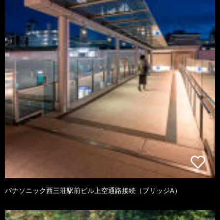
パナソニック西三荘駅前ビル上空通路接続（ブリッジA）