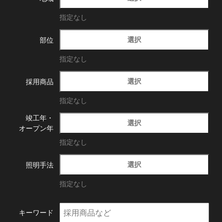
指定なし
選択
部位
指定なし
選択
採用商品
指定なし
竣工年・
選択
オープン年
指定なし
選択
照明手法
指定なし
キーワード