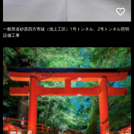
一般県道砂原四方寄線（池上工区）1号トンネル、2号トンネル照明
設備工事