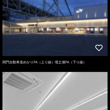
関門自動車道めかりPA（上り線）壇之浦PA（下り線）