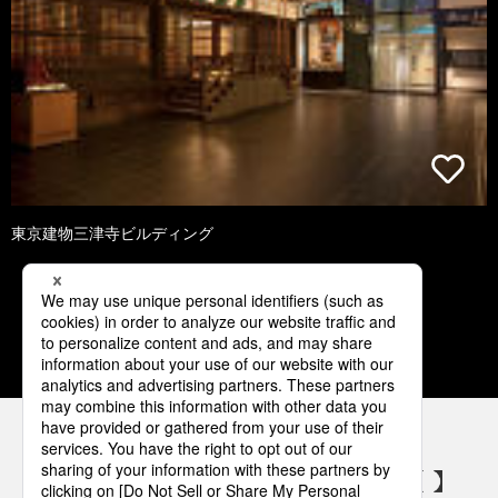
東京建物三津寺ビルディング
1
2
3
4
5
パナソニックの電気設備 SNSアカウント