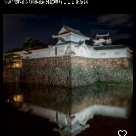
市道開運橋夕顔瀬橋線外照明灯ＬＥＤ化修繕