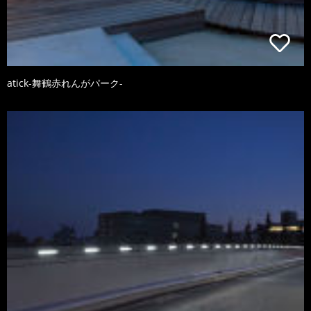
atick-舞鶴赤れんがパーク-