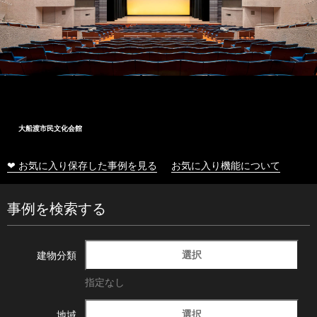
大船渡市民文化会館
❤ お気に入り保存した事例を見る
お気に入り機能について
事例を検索する
選択
建物分類
指定なし
選択
地域