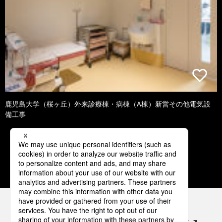
鹿児島大学（桜ヶ丘）外来診療棟・病棟（A棟）新営その他電気設
備工事
1
2
3
4
5
パナソニックの電気設備 SNSアカウント