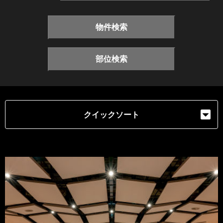
物件検索
部位検索
クイックソート