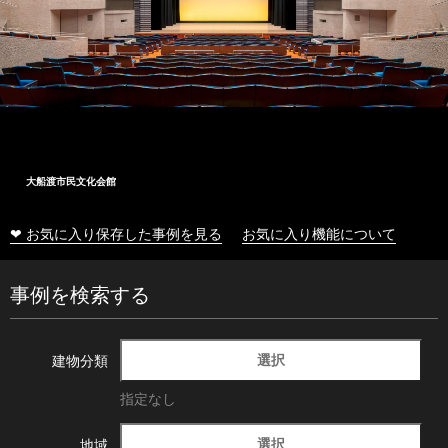
大船渡市民文化会館
❤ お気に入り保存した事例を見る
お気に入り機能について
事例を検索する
選択
建物分類
指定なし
選択
地域