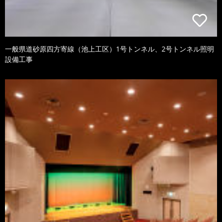
一般県道砂原四方寄線（池上工区）1号トンネル、2号トンネル照明
設備工事