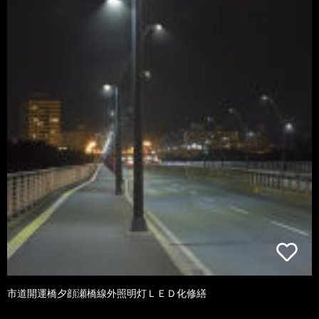
市道開運橋夕顔瀬橋線外照明灯ＬＥＤ化修繕