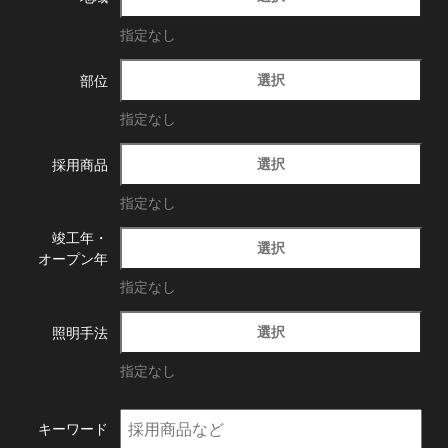
指定なし
選択
部位
指定なし
選択
採用商品
指定なし
竣工年・
選択
オープン年
指定なし
選択
照明手法
指定なし
キーワード