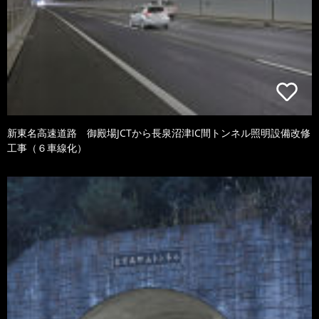
新東名高速道路 御殿場JCTから長泉沼津IC間トンネル照明設備改修
工事（６車線化）