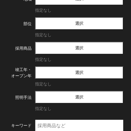
指定なし
選択
部位
指定なし
選択
採用商品
指定なし
竣工年・
選択
オープン年
指定なし
選択
照明手法
指定なし
キーワード