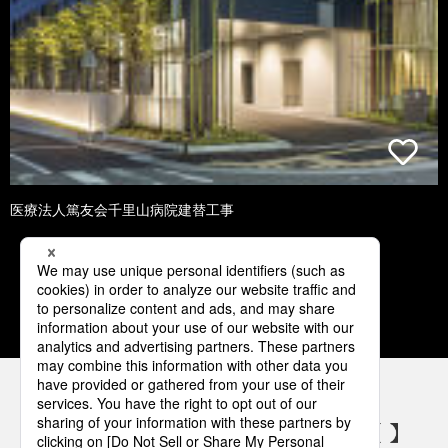
医療法人篤友会千里山病院建替工事
3
4
5
6
7
パナソニックの電気設備 SNSアカウント