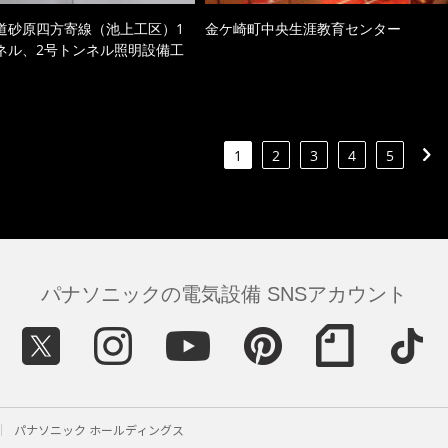
道砂原四方寄線（池上工区）1
金ケ崎町中央生涯教育センター
ネル、2号トンネル照明設備工
1
2
3
4
5
パナソニックの電気設備 SNSアカウント
パナソニック ホールディングス