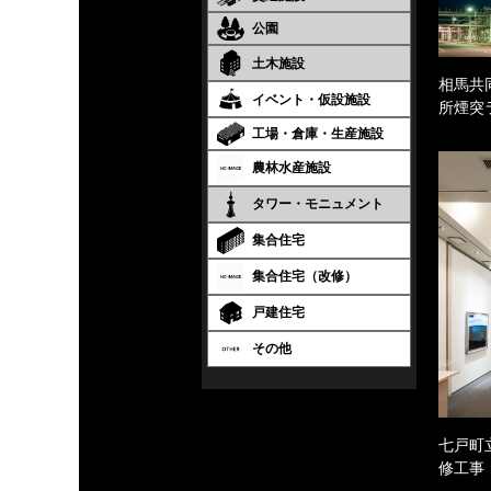
公園
土木施設
相馬共
イベント・仮設施設
所煙突
工場・倉庫・生産施設
農林水産施設
タワー・モニュメント
集合住宅
集合住宅（改修）
戸建住宅
その他
七戸町
修工事