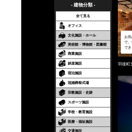
- 建物分類 -
全て見る
オフィス
文化施設・ホール
お気
で、
美術館・博物館・図書館
でき
商業施設
娯楽施設
羽後町
宿泊施設
冠婚葬祭式場
宗教施設・史跡
スポーツ施設
学校・教育施設
医療・福祉施設
交通施設