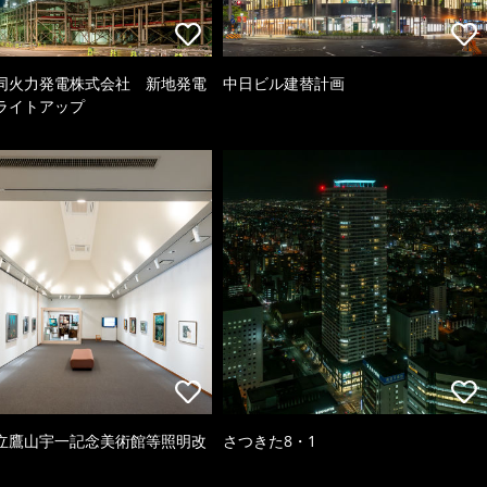
同火力発電株式会社 新地発電
中日ビル建替計画
ライトアップ
立鷹山宇一記念美術館等照明改
さつきた8・1