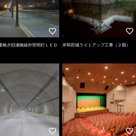
運橋夕顔瀬橋線外照明灯ＬＥＤ
岸和田城ライトアップ工事（２期）