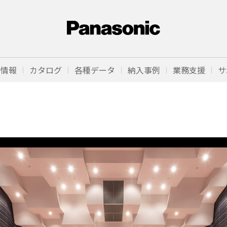
品情報
カタログ
各種データ
納入事例
業務支援
サ