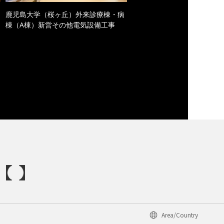
鹿児島大学（桜ヶ丘）外来診療棟・病
棟（A棟）新営その他電気設備工事
Area/Country