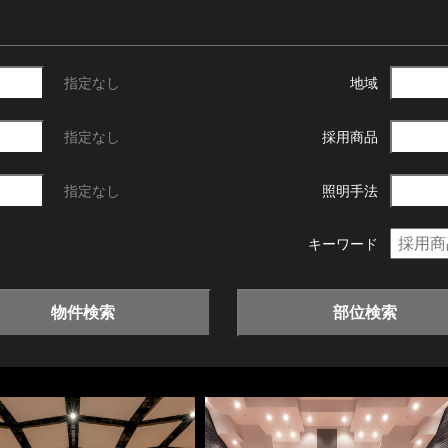
指定なし
地域
指定なし
採用商品
指定なし
照明手法
キーワード
物件検索
部位検索