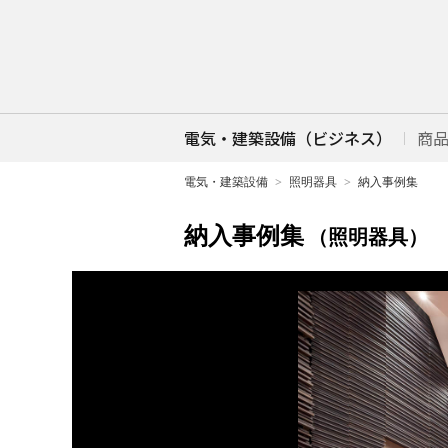
電気・建築設備（ビジネス）
商
電気・建築設備
照明器具
納入事例集
納入事例集
（照明器具）