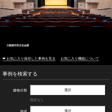
大船渡市民文化会館
❤ お気に入り保存した事例を見る
お気に入り機能について
事例を検索する
選択
建物分類
指定なし
選択
地域