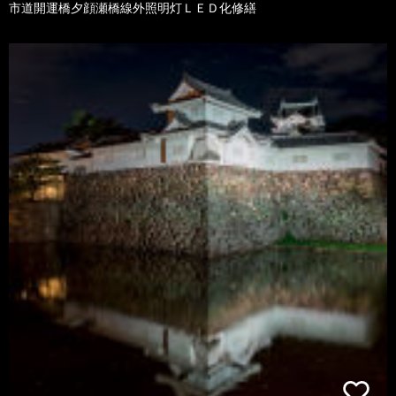
市道開運橋夕顔瀬橋線外照明灯ＬＥＤ化修繕