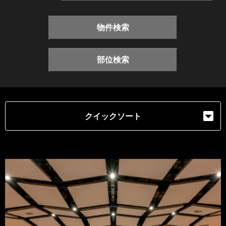
物件検索
部位検索
クイックソート