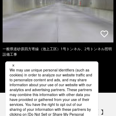
一般県道砂原四方寄線（池上工区）1号トンネル、2号トンネル照明
設備工事
1
2
3
4
5
パナソニックの電気設備 SNSアカウント