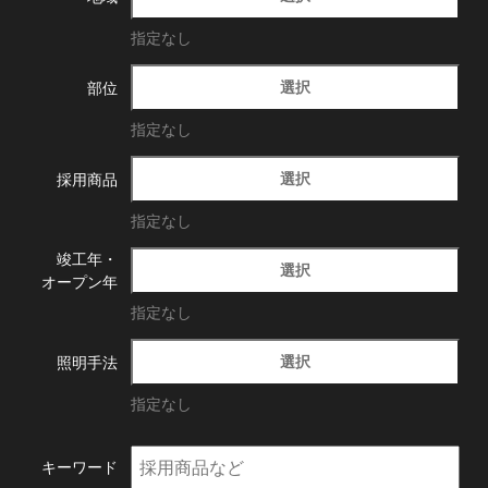
指定なし
選択
部位
指定なし
選択
採用商品
指定なし
竣工年・
選択
オープン年
指定なし
選択
照明手法
指定なし
キーワード