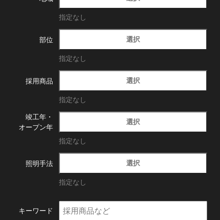
指定なし
選択
部位
指定なし
選択
採用商品
指定なし
竣工年・
選択
オープン年
指定なし
選択
照明手法
指定なし
キーワード