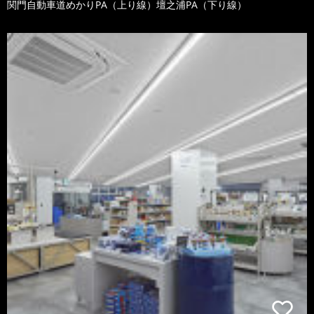
関門自動車道めかりPA（上り線）壇之浦PA（下り線）