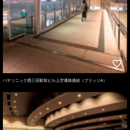
パナソニック西三荘駅前ビル上空通路接続（ブリッジA）