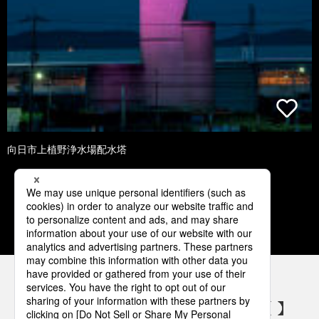
向日市上植野浄水場配水塔
1
2
3
4
5
パナソニックの電気設備 SNSアカウント