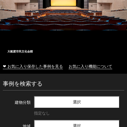
大船渡市民文化会館
❤ お気に入り保存した事例を見る
お気に入り機能について
事例を検索する
選択
建物分類
指定なし
選択
地域