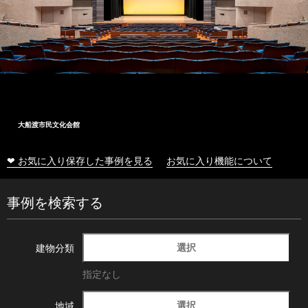
大船渡市民文化会館
❤ お気に入り保存した事例を見る
お気に入り機能について
事例を検索する
選択
建物分類
指定なし
選択
地域