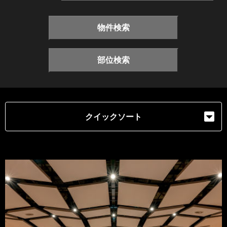
物件検索
部位検索
クイックソート