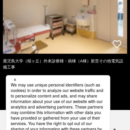
鹿児島大学（桜ヶ丘）外来診療棟・病棟（A棟）新営その他電気設
備工事
1
2
3
4
5
パナソニックの電気設備 SNSアカウント