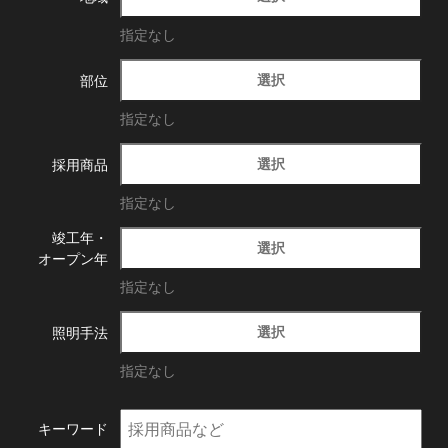
指定なし
選択
部位
指定なし
選択
採用商品
指定なし
竣工年・
選択
オープン年
指定なし
選択
照明手法
指定なし
キーワード