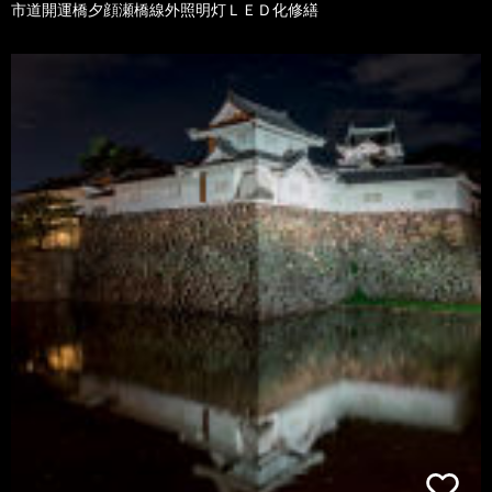
市道開運橋夕顔瀬橋線外照明灯ＬＥＤ化修繕