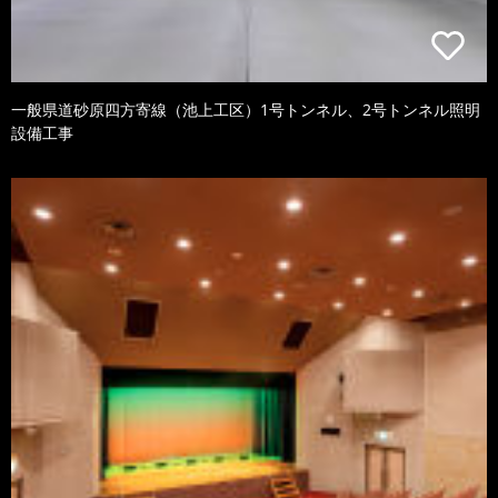
一般県道砂原四方寄線（池上工区）1号トンネル、2号トンネル照明
設備工事