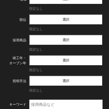
指定なし
選択
部位
指定なし
選択
採用商品
指定なし
竣工年・
選択
オープン年
指定なし
選択
照明手法
指定なし
キーワード