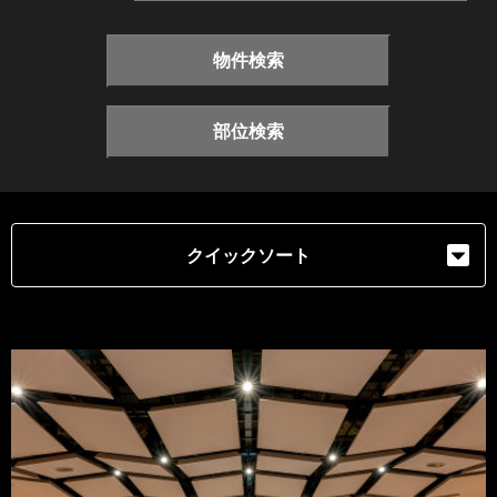
物件検索
部位検索
クイックソート