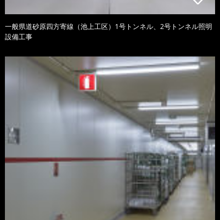
一般県道砂原四方寄線（池上工区）1号トンネル、2号トンネル照明
設備工事