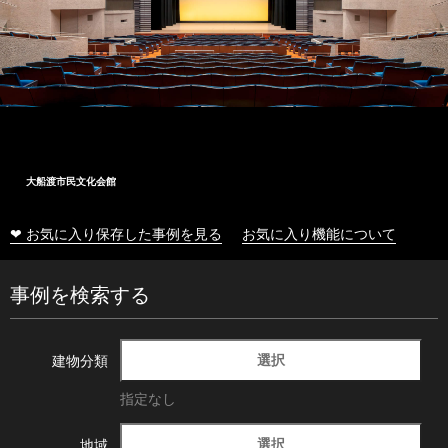
大船渡市民文化会館
❤ お気に入り保存した事例を見る
お気に入り機能について
事例を検索する
選択
建物分類
指定なし
選択
地域