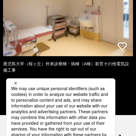
鹿児島大学（桜ヶ丘）外来診療棟・病棟（A棟）新営その他電気設
備工事
1
2
3
4
5
パナソニックの電気設備 SNSアカウント