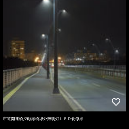
市道開運橋夕顔瀬橋線外照明灯ＬＥＤ化修繕