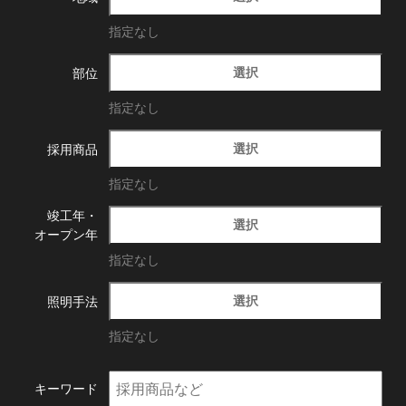
指定なし
選択
部位
指定なし
選択
採用商品
指定なし
竣工年・
選択
オープン年
指定なし
選択
照明手法
指定なし
キーワード