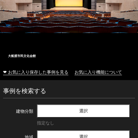
大船渡市民文化会館
❤ お気に入り保存した事例を見る
お気に入り機能について
事例を検索する
選択
建物分類
指定なし
選択
地域