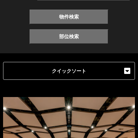
物件検索
部位検索
クイックソート