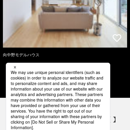
向中野モデルハウス
1
2
3
4
5
パナソニックの電気設備 SNSアカウント