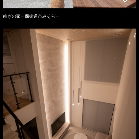
紡ぎの家ー四街道市みそらー