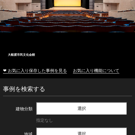
大船渡市民文化会館
❤ お気に入り保存した事例を見る
お気に入り機能について
事例を検索する
選択
建物分類
指定なし
選択
地域