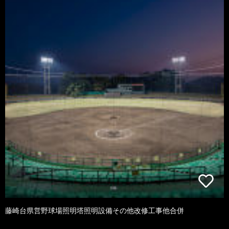
藤崎台県営野球場照明塔照明設備その他改修工事他合併