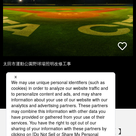
太田市運動公園野球場照明改修工事
1
2
3
4
5
パナソニックの電気設備 SNSアカウント