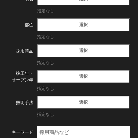
指定なし
選択
部位
指定なし
選択
採用商品
指定なし
竣工年・
選択
オープン年
指定なし
選択
照明手法
指定なし
キーワード