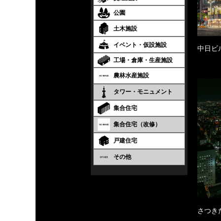
公園
土木施設
イベント・仮設施設
中日ビ
工場・倉庫・生産施設
農林水産施設
タワー・モニュメント
集合住宅
集合住宅（改修）
戸建住宅
その他
さつき