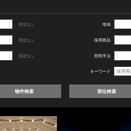
指定なし
地域
指定なし
採用商品
指定なし
照明手法
キーワード
物件検索
部位検索