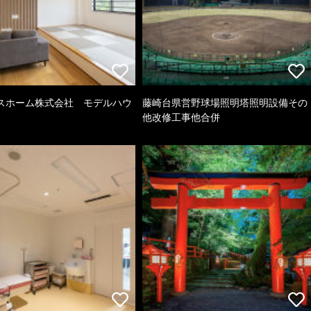
スホーム株式会社 モデルハウ
藤崎台県営野球場照明塔照明設備その
他改修工事他合併