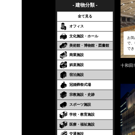
- 建物分類 -
全て見る
オフィス
文化施設・ホール
お気
で、
美術館・博物館・図書館
でき
商業施設
娯楽施設
十和田
宿泊施設
冠婚葬祭式場
宗教施設・史跡
スポーツ施設
学校・教育施設
医療・福祉施設
交通施設