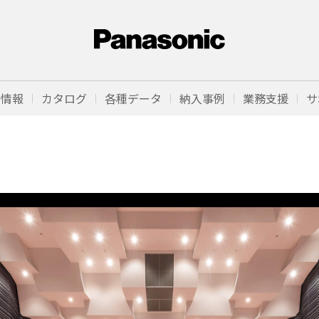
品情報
カタログ
各種データ
納入事例
業務支援
サ