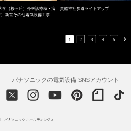
大学（桜ヶ丘）外来診療棟・病
貴船神社参道ライトアップ
棟）新営その他電気設備工事
1
2
3
4
5
パナソニックの電気設備 SNSアカウント
パナソニック ホールディングス