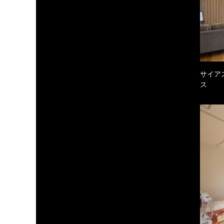
サイア
ス