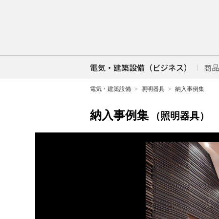
電気・建築設備（ビジネス）
商
電気・建築設備
照明器具
納入事例集
納入事例集
（照明器具）