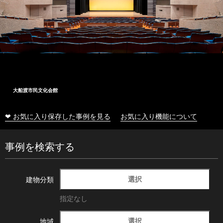
大船渡市民文化会館
❤ お気に入り保存した事例を見る
お気に入り機能について
事例を検索する
選択
建物分類
指定なし
選択
地域