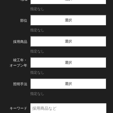
指定なし
選択
部位
指定なし
選択
採用商品
指定なし
竣工年・
選択
オープン年
指定なし
選択
照明手法
指定なし
キーワード