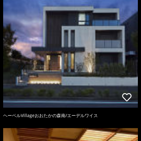
ヘーベルVillageおおたかの森南/エーデルワイス