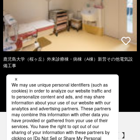
鹿児島大学（桜ヶ丘）外来診療棟・病棟（A棟）新営その他電気設
備工事
1
2
3
4
5
パナソニックの電気設備 SNSアカウント