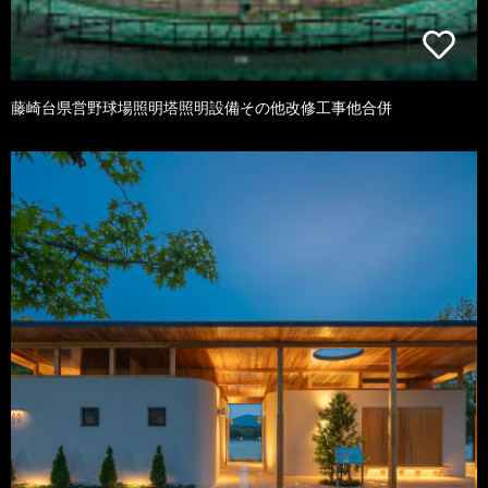
藤崎台県営野球場照明塔照明設備その他改修工事他合併