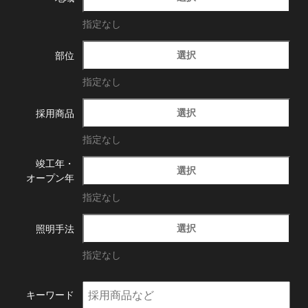
指定なし
選択
部位
指定なし
選択
採用商品
指定なし
竣工年・
選択
オープン年
指定なし
選択
照明手法
指定なし
キーワード