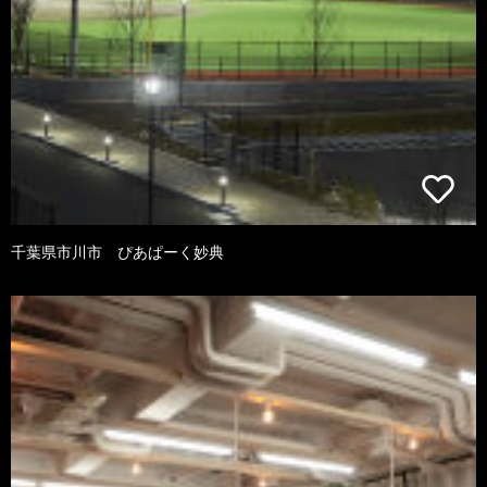
千葉県市川市 ぴあぱーく妙典