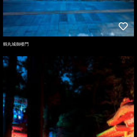
鶴丸城御楼門