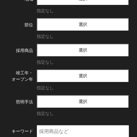
指定なし
選択
部位
指定なし
選択
採用商品
指定なし
竣工年・
選択
オープン年
指定なし
選択
照明手法
指定なし
キーワード