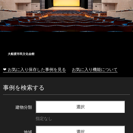
大船渡市民文化会館
❤ お気に入り保存した事例を見る
お気に入り機能について
事例を検索する
選択
建物分類
指定なし
選択
地域