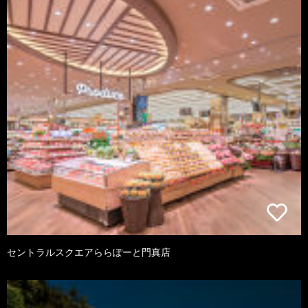
セントラルスクエアららぽーと門真店