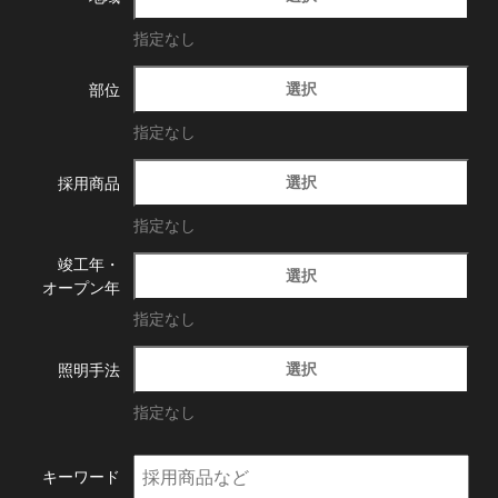
指定なし
選択
部位
指定なし
選択
採用商品
指定なし
竣工年・
選択
オープン年
指定なし
選択
照明手法
指定なし
キーワード