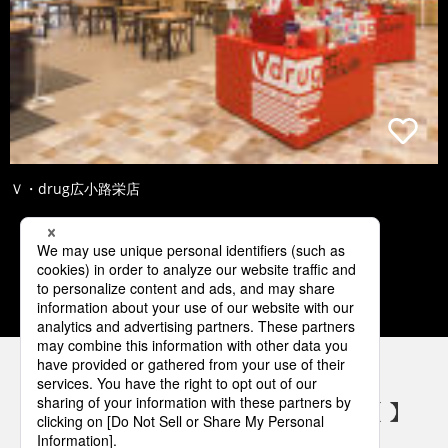
Ｖ・drug広小路栄店
1
2
3
4
5
パナソニックの電気設備 SNSアカウント