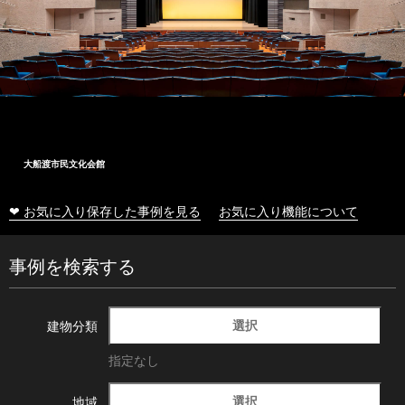
大船渡市民文化会館
❤ お気に入り保存した事例を見る
お気に入り機能について
事例を検索する
選択
建物分類
指定なし
選択
地域