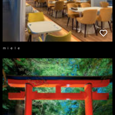
ｍｉｅｌｅ