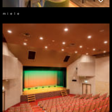
ｍｉｅｌｅ