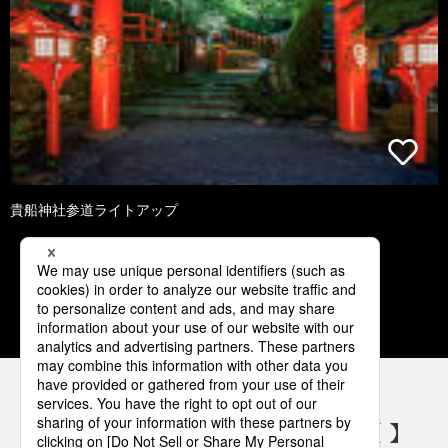
貴船神社参道ライトアップ
1
2
3
4
5
パナソニックの電気設備 SNSアカウント