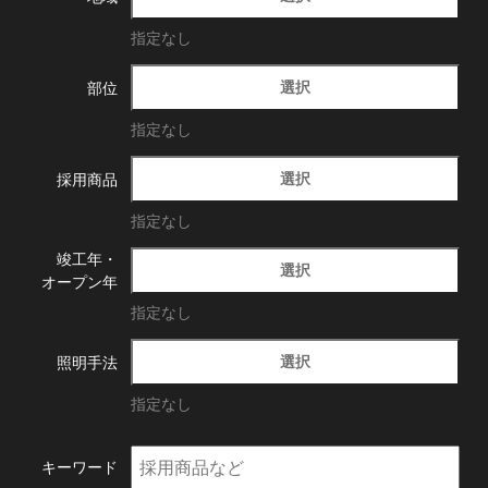
指定なし
選択
部位
指定なし
選択
採用商品
指定なし
竣工年・
選択
オープン年
指定なし
選択
照明手法
指定なし
キーワード