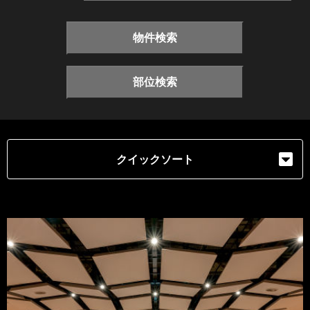
物件検索
部位検索
クイックソート