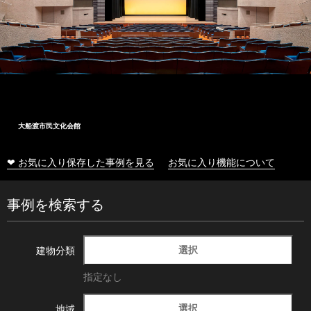
大船渡市民文化会館
❤ お気に入り保存した事例を見る
お気に入り機能について
事例を検索する
選択
建物分類
指定なし
選択
地域