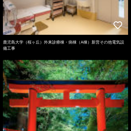
鹿児島大学（桜ヶ丘）外来診療棟・病棟（A棟）新営その他電気設
備工事